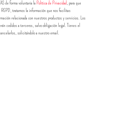
TAS de forma voluntaria la
Política de Privacidad
, para que
l RGPD, tratamos la información que nos facilitas
ormación relacionada con nuestros productos y servicios. Los
rán cedidos a terceros, salvo obligación legal. Tienes el
ancelarlos, solicitándolo a nuestro email.