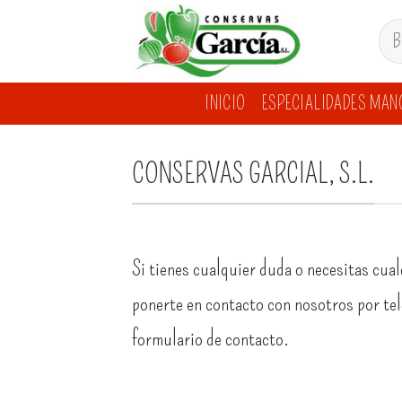
Skip
Busc
to
por:
content
INICIO
ESPECIALIDADES MAN
CONSERVAS GARCIAL, S.L.
Si tienes cualquier duda o necesitas cua
ponerte en contacto con nosotros por telé
formulario de contacto.