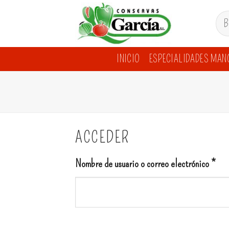
Skip
Busc
to
por:
content
INICIO
ESPECIALIDADES MAN
ACCEDER
Nombre de usuario o correo electrónico
*