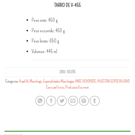
TARRO DE V-455
Peso neto: 450 g
Peso escurrido: 450 g
Peso bruto: 650 g
Volumen: 445 ml
SKU:
03015
Categorías:
Asadillo Manchego
,
Especialidades Manchegas
,
MÁS VENDIDOS
,
NUESTRA ESPECIALIDAD
Carrusel Inicio
,
Productos Gourmet