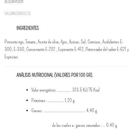
DESCRIPCIÓN
VALORACIONES (0)
INGREDIENTES
Pimiento rojo, Tomate, Aceite de oliva, Ajos, Azúcar, Sal, Cominos, Acidulantes E-
300, E-330, Conservante E-202 , Espesante E-412, Potenciador del sabor E-621 y
Especias.
ANÁLISIS NUTRICIONAL (VALORES POR 100 GR).
Valor energético: …………. 313.5 KJ/75 Kcal
Proteínas: …………… 1,20 g
Grasas: ……………………………….. 4.40 g
de las cuales a. grasos saturados : .. 0.40 g