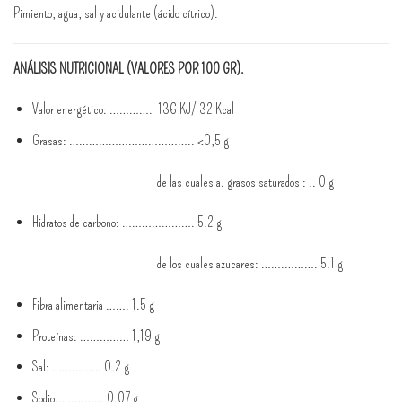
Pimiento, agua, sal y acidulante (ácido cítrico).
ANÁLISIS NUTRICIONAL (VALORES POR 100 GR).
Valor energético: …………. 136 KJ/ 32 Kcal
Grasas: ……………………………….. <0,5 g
de las cuales a. grasos saturados : .. 0 g
Hidratos de carbono: …………………. 5.2 g
de los cuales azucares: …….………. 5.1 g
Fibra alimentaria ……. 1.5 g
Proteínas: …………… 1,19 g
Sal: …………… 0.2 g
Sodio…………… 0.07 g