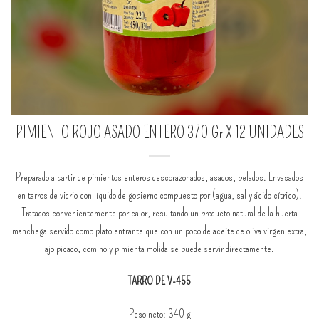
PIMIENTO ROJO ASADO ENTERO 370 Gr X 12 UNIDADES
Preparado a partir de pimientos enteros descorazonados, asados, pelados. Envasados
en tarros de vidrio con líquido de gobierno compuesto por (agua, sal y ácido cítrico).
Tratados convenientemente por calor, resultando un producto natural de la huerta
manchega servido como plato entrante que con un poco de aceite de oliva virgen extra,
ajo picado, comino y pimienta molida se puede servir directamente.
TARRO DE V-455
Peso neto: 340 g